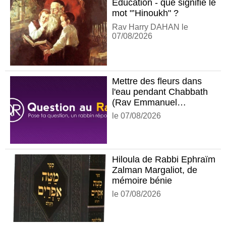
Éducation - que signifie le
mot "’Hinoukh" ?
Rav Harry DAHAN le
07/08/2026
Mettre des fleurs dans
l'eau pendant Chabbath
(Rav Emmanuel
BENSIMON)
le 07/08/2026
Hiloula de Rabbi Ephraïm
Zalman Margaliot, de
mémoire bénie
le 07/08/2026