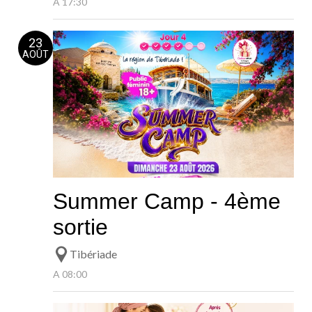
Ashdod!
A 17:30
23
AOÛT
Summer Camp - 4ème
sortie
Tibériade
A 08:00