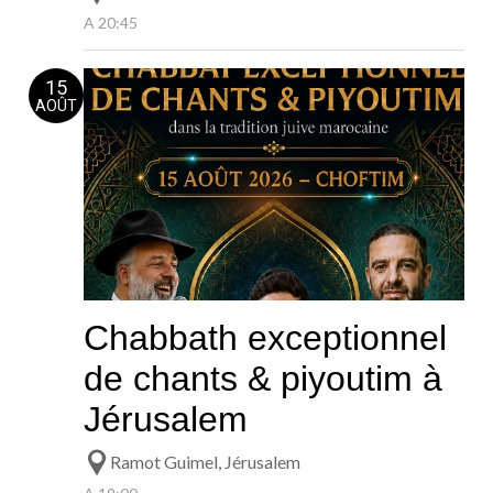
A 20:45
15
AOÛT
Chabbath exceptionnel
de chants & piyoutim à
Jérusalem
Ramot Guimel, Jérusalem