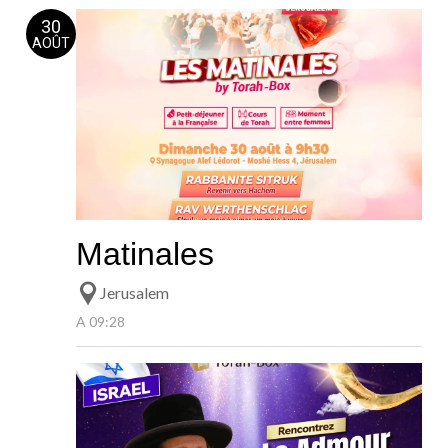
30
AOÛT
Matinales
Jerusalem
A 09:28