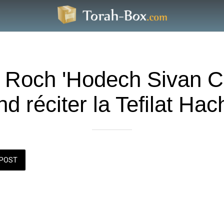
e Roch 'Hodech Sivan 
d réciter la Tefilat Hac
POST