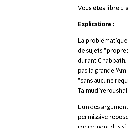
Vous êtes libre d
Explications :
La problématique s
de sujets "propres
durant Chabbath. C
pas la grande 'Am
"sans aucune requ
Talmud Yeroushalm
L'un des argument
permissive repose 
concernent des si