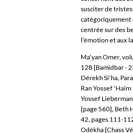
susciter de triste
catégoriquement c
centrée sur des b
l’émotion et aux l
Ma'yan Omer, volu
128 [Bamidbar - 2
Dérekh Si'ha, Par
Ran Yossef 'Haïm 
Yossef Lieberman]
[page 560], Beth 
42, pages 111-112
Odékha [Chass Vé'