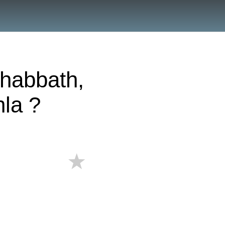
Chabbath,
hla ?