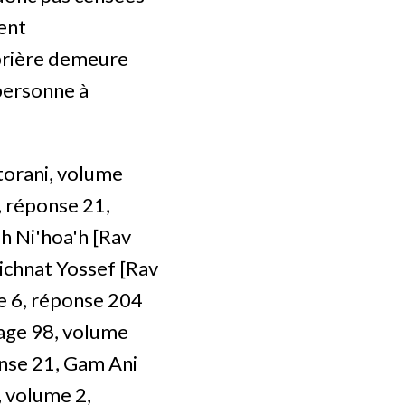
tent
 prière demeure
personne à
torani, volume
, réponse 21,
h Ni'hoa'h [Rav
ichnat Yossef [Rav
e 6, réponse 204
page 98, volume
onse 21, Gam Ani
 volume 2,