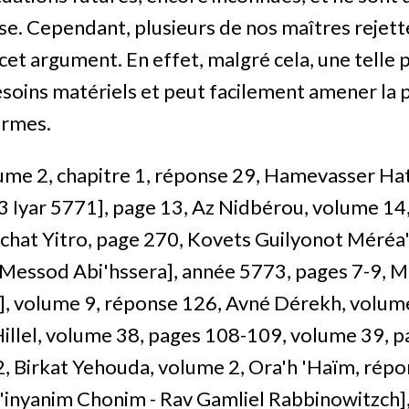
sse. Cependant, plusieurs de nos maîtres rejet
et argument. En effet, malgré cela, une telle
esoins matériels et peut facilement amener la 
armes.
me 2, chapitre 1, réponse 29, Hamevasser Ha
3 Iyar 5771], page 13, Az Nidbérou, volume 14
achat Yitro, page 270, Kovets Guilyonot Méréa'
Messod Abi'hssera], année 5773, pages 7-9, M
, volume 9, réponse 126, Avné Dérekh, volum
Hillel, volume 38, pages 108-109, volume 39, 
, Birkat Yehouda, volume 2, Ora'h 'Haïm, rép
inyanim Chonim - Rav Gamliel Rabbinowitzch],