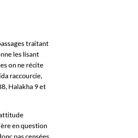
passages traitant
nne les lisant
les on ne récite
da raccourcie,
88, Halakha 9 et
attitude
rière en question
 donc pas censées