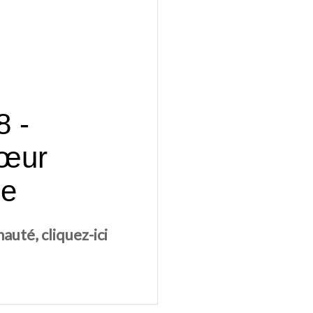
8 -
cœur
le
uté, cliquez-ici