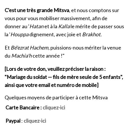
C'est une très grande Mitsva
, et nous comptons sur
vous pour vous mobiliser massivement, afin de
donner au '
Hatan
et à la
Kalla
le mérite de passer sous
la '
Houppa
dignement, avec joie et
Brakhot.
Et
Bé'ezrat Hachem,
puissions-nous mériter la venue
du
Machia'h
cette année !"
[Lors de votre don, veuillez préciser la raison :
"Mariage du soldat — fils de mère seule de 5 enfants",
ainsi que votre email et numéro de mobile]
Quelques moyens de participer à cette Mitsva
Carte Bancaire :
cliquez-ici
Paypal
:
cliquez-ici