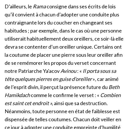
D’ailleurs, le
Rama
consigne dans ses écrits de lois
qu’il convient à chacun d’adopter une conduite plus
contraignante lors du coucher en changeant ses
habitudes ; par exemple, dans le cas où une personne
utiliserait habituellement deux oreillers, ce soir-là elle
devra se contenter d’un oreiller unique. Certains ont
la coutume de placer une pierre sous leur oreiller afin
de se remémorer les propos du verset concernant
notre Patriarche Ya'acov
Avinou
: «
Il porta sous sa
tête quelques pierres en guise d’oreiller
»
,
car animé
de l’esprit divin, il perçut la présence future du
Beth
Hamikdach
comme le confirme le verset : «
Combien
est saint cet endroit »,
ainsi que sa destruction.
Néanmoins, toute personne en état de faiblesse est
dispensée de telles coutumes. Chacun doit veiller en
ce jour à adopter une conduite empreinte d’humilité